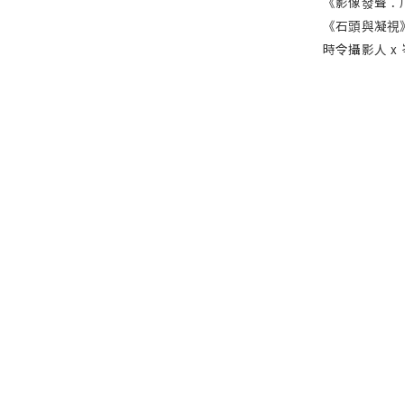
《影像發聲：
《石頭與凝視
時令攝影人 
新聞稿
媒體報導
過往網站
私隱政策
言行守則
Hong Kong Photographic Culture Association Limited is financially support
Development Matching Grants Scheme of the Government of the Hong Ko
Administrative Region
Hong Kong International Photo Festival © 2026 The content of these activiti
the views of the Government of the Hong Kong Special Administrative Reg