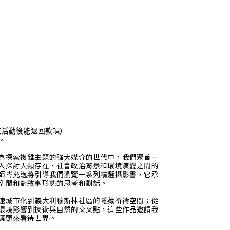
元（活動後能退回款項）
。
為探索複雜主題的強大媒介的世代中，我們聚首一
入探討人類存在、社會政治背景和環境演變之間的
師岑允逸將引導我們瀏覽一系列精選攝影書，它承
空間和對敘事形態的思考和對話。
速城市化到義大利穆斯林社區的隱藏祈禱空間；從
環境影響到技術與自然的交叉點，這些作品邀請我
鏡頭來看待世界。