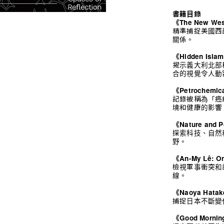
書籍目錄
《The New We
精準捕捉美國西
關係。
《Hidden Isla
揭示義大利北部
合的視覺令人動
《Petrochemic
記錄被稱為「癌
境和健康的影響
《Nature and P
探索科技、自然
野。
《An-My Lê: On
檢視軍事衝突和
線。
《Naoya Hatake
捕捉日本不斷變
《Good Mornin