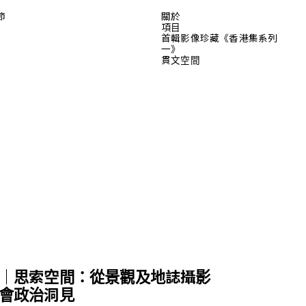
節
關於
項目
首輯影像珍藏《香港集系列
一》
貫文空間
｜思索空間：從景觀及地誌攝影
會政治洞見