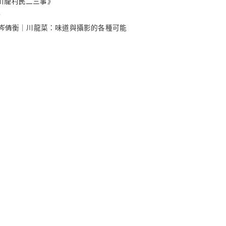
川龍村民二三事》
》
x 岑倩衡｜川龍菜：味道與攝影的各種可能
ed by the Art
香港新界
ng Special
葵定路42-50號
東方工業大廈8樓A806室
es do not reflect
+852 2777 0955
ion.
info@hkipf.org.hk