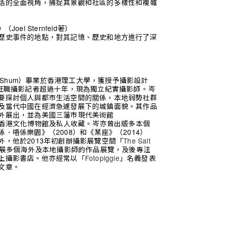
活的全面視角，捕捉其景觀和社區的多樣性和複雜
（Joel Sternfeld著）
e》
歷史事件的地點，對其記憶、歷史和地方進行了深
in Shum）畢業於香港理工大學，獲授予攝影設計
曾任職攝影記者超過十年，現為獨立紀實攝影師。岑
要探討個人與都市生活空間的關係，本地弱勢社群
及當代中國在經濟急遽發展下的城鎮面貌。其作品
外展出，並為美國三藩市現代美術館
）、香港文化博物館及私人收藏。岑亦曾出版多本個
．唔係樂園》（2008）和《某座》（2014）
外，他於2013年初創辦攝影展覽空間「
The Salt
展多個海外及本地攝影師的作品展覽，及後專注
上攝影書店。他亦經常以「
Fotopiggie
」名義發表
文章。