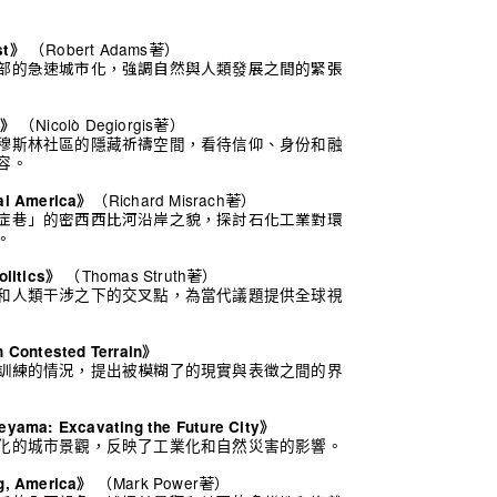
（Robert Adams著）
st》
部的急速城市化，強調自然與人類發展之間的緊張
（Nicolò Degiorgis著）
m》
穆斯林社區的隱藏祈禱空間，看待信仰、身份和融
容。
（Richard Misrach著）
al America》
症巷」的密西西比河沿岸之貌，探討石化工業對環
。
（Thomas Struth著）
olitics》
和人類干涉之下的交叉點，為當代議題提供全球視
 Contested Terrain》
訓練的情況，提出被模糊了的現實與表徵之間的界
yama: Excavating the Future City》
化的城市景觀，反映了工業化和自然災害的影響。
（Mark Power著）
g, America》