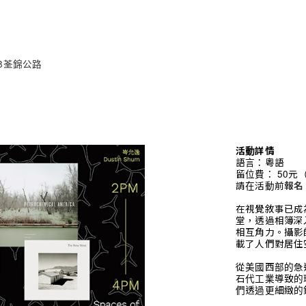
8荃錦公路
活動詳情
語言：粵語
留位費： 50
請在活動前
報名
在視覺敘事已成
堂，透過相簿深
相互角力。攝影
載了人們對居住
從美國西部的急
石代工業導致的
們透過更細緻的