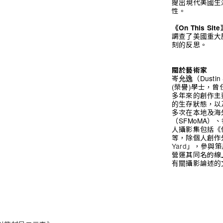
提出現代美國生
性。
《On This Sit
調查了美國重大
刻的反思。
關於藝術家
（Dust
岑允逸
(榮譽)學士，
多年來的創作主
的生存狀態，以
多次在本地及海
（SFMoMA
人攝影集包括《係
等，除個人創作
Yard
」，參與策
營運其同名的線
有關攝影論述的