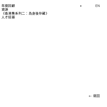
年度回顧
◑
EN
資源
《香港集系列二：為身後存藏》
人才招募
← 返回