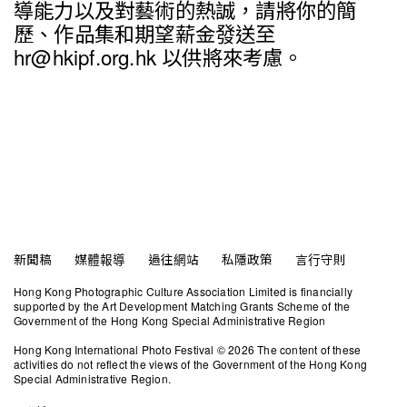
導能力以及對藝術的熱誠，請將你的簡
歷、作品集和期望薪金發送至
hr@hkipf.org.hk 以供將來考慮。
新聞稿
媒體報導
過往網站
私隱政策
言行守則
Hong Kong Photographic Culture Association Limited is financially
supported by the Art Development Matching Grants Scheme of the
Government of the Hong Kong Special Administrative Region
Hong Kong International Photo Festival © 2026 The content of these
activities do not reflect the views of the Government of the Hong Kong
Special Administrative Region.