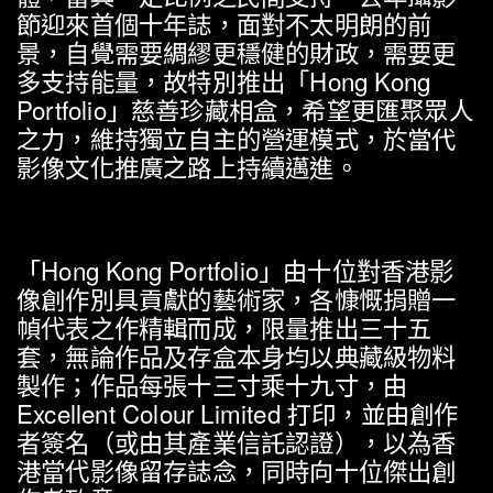
節迎來首個十年誌
，
面對不太明朗的前
景
，
自覺需要綢繆更穩健的財政
，
需要更
多支持能量
，
故特別推出
「Hong Kong
Portfolio」
慈善珍藏相盒
，
希望更匯聚眾人
之力
，
維持獨立自主的營運模式
，
於當代
影像文化推廣之路上持續邁進
。
「Hong Kong Portfolio」
由十位對香港影
像創作別具貢獻的藝術家
，
各慷慨捐贈一
幀代表之作精輯而成
，
限量推出三十五
套
，
無論作品及存盒本身均以典藏級物料
製作
；
作品每張十三寸乘十九寸
，
由
Excellent Colour Limited
打印
，
並由創作
者簽名
（
或由其產業信託認證
），
以為香
港當代影像留存誌念
，
同時向十位傑出創