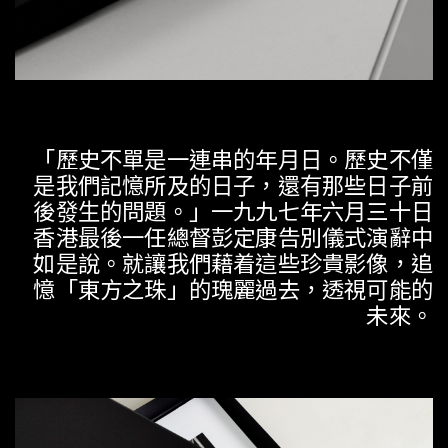
「
歷史不單是一連串的年月日
。
歷史不僅
是我們記憶所及的日子
，
還有那些日子前
後發生的問題
。」
一九九七年六月三十日
香港最後一任總督彭定康告別儀式演辭中
如是說
。
就讓我們藉着這些珍貴影像
，
追
憶
「
東方之珠
」
的瑰麗過去
，
透視可能的
未來
。