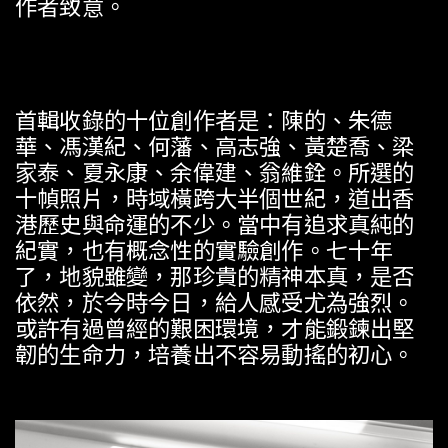
作者致意
。
首輯收錄的十位創作者是
：
陳的
、
朱德
華
、
馮漢紀
、
何藩
、
高志強
、
黃楚喬
、
梁
家泰
、
夏永康
、
余偉建
、
翁維銓
。
所選的
十幀照片
，
時域橫跨大半個世紀
，
道出香
港歷史與命運的不少
。
當中有追求真純的
紀實
，
也有概念性的實驗創作
。
七十年
了
，
地貌雖變
，
那珍貴的精神本真
，
是否
依然
，
於今時今日
，
給人感受尤為強烈
。
或許有過曾經的艱困環境
，
才能鍛鍊出堅
韌的生命力
，
培養出不容易動搖的初心
。