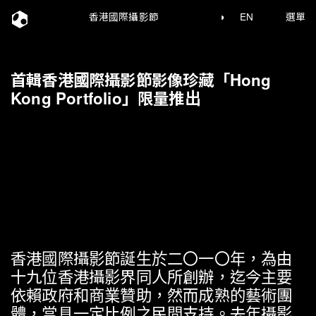
香港國際攝影節
◑
EN
選單
首輯香港國際攝影節影像珍藏「Hong
Kong Portfolio」限量推出
香港國際攝影節誕生於二〇一〇年
，
為由
十九位香港攝影界同人所創辦
，
迄今主要
依賴政府和商業贊助
，
然而成熟的藝術團
體
，
當具一定比例之民間支持
。
去年攝影