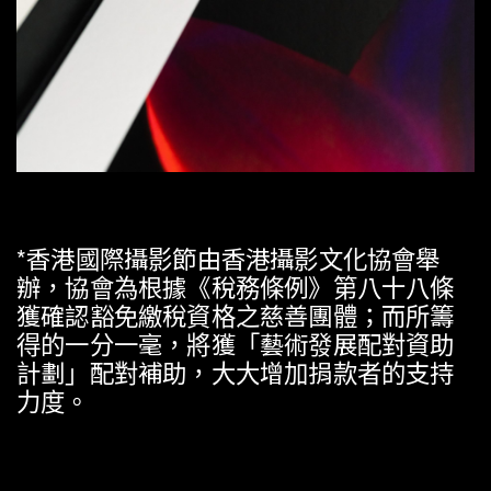
*
香港國際攝影節由香港攝影文化協會舉
辦
，
協會為根據
《
稅務條例
》
第八十八條
獲確認豁免繳稅資格之慈善團體
；
而所籌
得的一分一毫
，
將獲
「
藝術發展配對資助
計劃
」
配對補助
，
大大增加捐款者的支持
力度
。