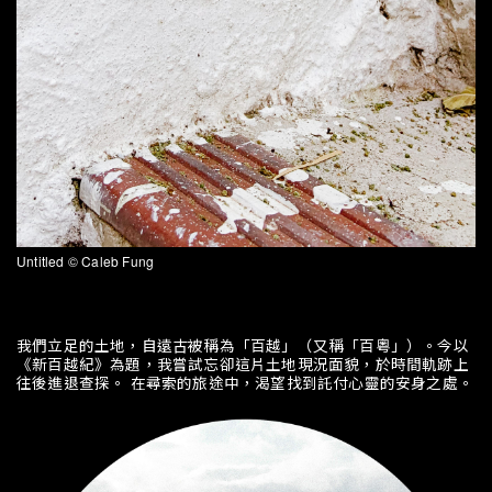
Untitled © Caleb Fung
我們立足的土地，自遠古被稱為「百越」（又稱「百粵」）。今以
《新百越紀》為題，我嘗試忘卻這片土地現況面貌，於時間軌跡上
往後進退查探。 在尋索的旅途中，渴望找到託付心靈的安身之處。