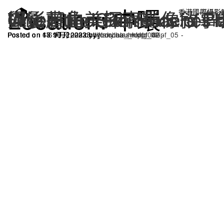
Location:
中環
攝影書角：Reminders Phot
When the Sun Reaches t
One Hundred Years of H
與後藤由美探索影像敘事
香港國際攝影
Posted on 13 10 月, 2023 by
Posted on 18 9 月, 2023 by
Posted on 17 9 月, 2023 by
Posted on 6 6 月, 2023 by
tiffanylau_hkipf_04
jocechau_hkipf_02
jocechau_hkipf_02
nicholaswong_hkipf_05
-
-
-
-