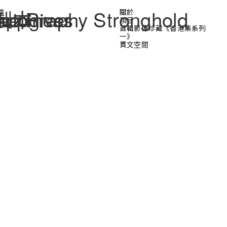
ography Stronghold
he River
appiness
製本
節
關於
項目
首輯影像珍藏《香港集系列
一》
貫文空間